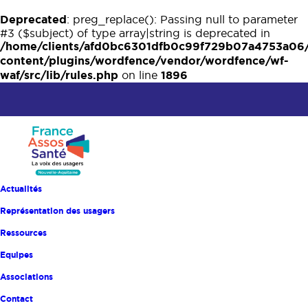
Deprecated
: preg_replace(): Passing null to parameter
#3 ($subject) of type array|string is deprecated in
/home/clients/afd0bc6301dfb0c99f729b07a4753a06
content/plugins/wordfence/vendor/wordfence/wf-
waf/src/lib/rules.php
1896
on line
Actualités
Représentation des usagers
Ressources
RU, en avant !
Equipes
Associations
8 AOÛT 2026
BY
|
Contact